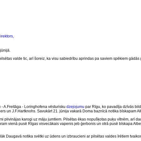
rektors,
jūnijā.
ilsētas valde tic, arī šoreiz, ka visu sabiedrību aprindas pa saviem spēkiem gādās pa
- A.Freitāga - Loringhofena vēsturisku
dzejojumu
par Rīgu, ko pavadīja dzīvās bi
erders un J.F.Hartknohs. Savukārt 21. jūnija vakarā Doma baznīcā notika bīskapam A
mi plivinājas karogi uz māju jumtiem. Pilsētas ēkas nopušķotas puķu vītnēm, arī dau
uram vienā pusē Rīgas visvecākais vapenis jeb ģerbonis un otrā pusē bīskapa Alberta b
vēlāk Daugavā notika
svētki uz ūdens
un izbraucieni ar pilsētas valdes īrētiem tvaik