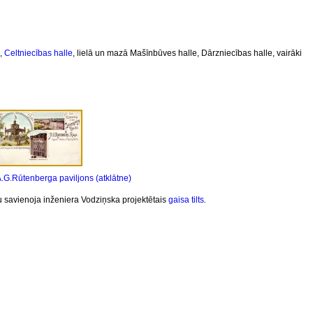
,
Celtniecības halle
, lielā un mazā Mašīnbūves halle, Dārzniecības halle, vairāki
.G.Rūtenberga paviljons (atklātne)
u savienoja inženiera Vodziņska projektētais
gaisa tilts
.