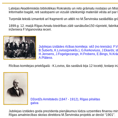
Latvijas Akadēmiskās bibliotēkas Rokrakstu un reto grāmatu nodaļas un Misiņ
Informatīvi bagāti, reti sastopami un vizuāli izteiksmīgi materiāli vēsta arī 
Turpmāk tekstā izmantoti arī fragmenti un attēli no M.Šervinska sastādītās g
1899.g. 12. maijā Rīgas Amatu biedrības zālē sanākušie150 rūpnieki, fabrika
inženiera F.Viganovska ieceri.
Jubilejas izstādes rīcības komiteja: sēž (no kreisās): F.
B.Šuberts, K.Loviss(priekšs.), G.Kerkoviuss, J.Ekards; s
H.Jensens, J.Fogelgezangs, H.Frobens, E.Bings, N.Krām
A.Plātess.
Rīcības komitejas
priekšgalā - K.Loviss, tās sastāvā bija 12 locekļi, tostarp
Džordžs Armitsteds (1847 - 1912), Rīgas pilsētas
galva
Jubilejas izstādes goda prezidenta pienākumus lūdza uzņemties finansu ministr
Rīgas amatniecības skolas direktora
M.Šervinska
projekts ar devīzi “1901”.