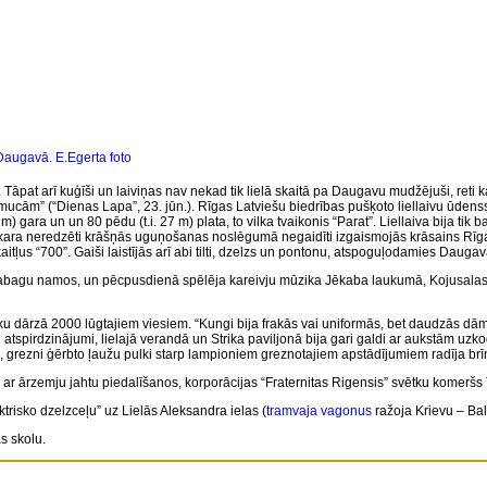
augavā. E.Egerta foto
. Tāpat arī
kuģīši
un laiviņas nav nekad tik lielā skaitā pa Daugavu mudžējuši, reti ka
ucām” (“Dienas Lapa”, 23. jūn.). Rīgas Latviešu biedrības pušķoto liellaivu ūdenss
m) gara un un 80 pēdu (t.i. 27 m) plata, to vilka tvaikonis “Parat”. Liellaiva bija ti
vakara neredzēti krāšņās uguņošanas noslēgumā negaidīti izgaismojās krāsains Rīgas
tļus “700”. Gaiši laistījās arī abi tilti, dzelzs un pontonu, atspoguļodamies Dauga
as nabagu namos, un pēcpusdienā spēlēja kareivju mūzika Jēkaba laukumā, Kojusalas
ku dārzā 2000 lūgtajiem viesiem. “Kungi bija frakās vai uniformās, bet daudzās dāmas
ēti atspirdzinājumi, lielajā verandā un Strika paviljonā bija gari galdi ar aukstām 
grezni ģērbto ļaužu pulki starp lampioniem greznotajiem apstādījumiem radīja brīni
rā ar ārzemju jahtu piedalīšanos, korporācijas “Fraternitas Rigensis” svētku komerš
ektrisko dzelzceļu” uz Lielās Aleksandra ielas (
tramvaja vagonus
ražoja Krievu – Bal
s skolu.