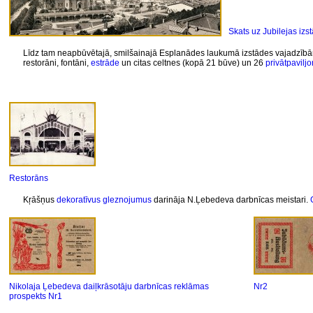
Skats uz Jubilejas izst
Līdz tam neapbūvētajā, smilšainajā Esplanādes laukumā izstādes vajadzībām 
restorāni
,
fontāni
,
estrāde
un citas celtnes (kopā 21 būve) un 26
privātpaviljo
Restorāns
Kŗāšņus
dekoratīvus gleznojumus
darināja N.Ļebedeva darbnīcas meistari.
Nikolaja Ļebedeva daiļkrāsotāju darbnīcas reklāmas
Nr2
prospekts Nr1