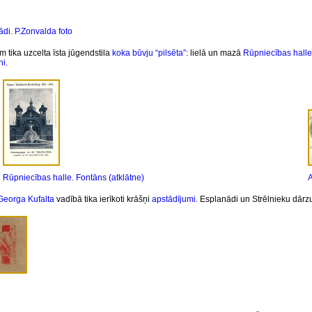
ādi. P.Zonvalda foto
tika uzcelta īsta jūgendstila
koka būvju “pilsēta”
: lielā un mazā
Rūpniecības halle
ni
.
Rūpniecības halle. Fontāns (atklātne)
A
Georga Kufalta
vadībā tika ierīkoti krāšņi
apstādījumi
.
Esplanādi un Strēlnieku dārz