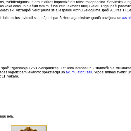
ms, svētdienīgums un arhitektūras improvizētais raksturs iepriecina. Šervinska kungs
cīgās koka ēkas un piešķirt tām mūžībai celtu akmens būvju veidu. Rīgā īpaši padevu
amatnieki. Aizraujoši vērot jaunā stila iespaidu vitrīnu veidojumā, īpaši A.Liras, H.
: laikrakstos ievietoti sludinājumi par
B.Hermaņa
ekstravagantā paviljona un
a/s a
spoži izgaismoja 1250 kvēlspuldzes, 175 loka lampas un 2 starmeši pie strūklakas,
tādes vajadzībām iekārtoto spēkstaciju un
akumulatoru zāli
. ”Apgaismības svētki” un
z 11. vakarā.
ngu ielā.