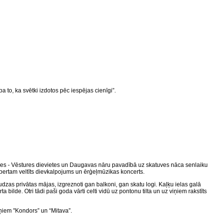
 to, ka svētki izdotos pēc iespējas cienīgi”.
ldes - Vēstures dievietes un Daugavas nāru pavadībā uz skatuves nāca senlaiku
lbertam veltīts dievkalpojums un ērģeļmūzikas koncerts.
dzas privātas mājas, izgreznoti gan balkoni, gan skatu logi. Kaļķu ielas galā
ilde. Otri tādi paši goda vārti celti vidū uz pontonu tilta un uz viņiem rakstīts
oņiem "Kondors” un “Mitava”.