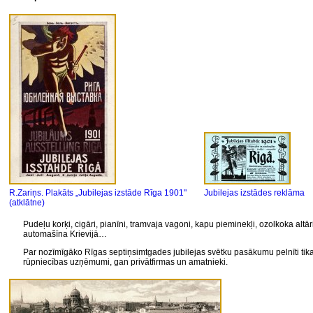
R.Zariņs. Plakāts „Jubilejas izstāde Rīga 1901"
Jubilejas izstādes reklāma
(atklātne)
Pudeļu korķi, cigāri, pianīni, tramvaja vagoni, kapu pieminekļi,
ozolkoka altār
automašīna Krievijā…
Par nozīmīgāko Rīgas septiņsimtgades jubilejas svētku pasākumu pelnīti tik
rūpniecības uzņēmumi, gan privātfirmas un amatnieki.