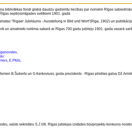
a bibliotēkas fondi glabā daudzu gadsimtu liecības par norisēm Rīgas sabiedriskajā
par Rīgas septiņsimtgades svētkiem 1901. gadā.
rāmatas “Rigaer Jubiläums - Ausstellung in Bild und Wort”(Riga, 1902) un publikācij
nti un amatnieki nolēma sakarā ar Rīgas 700 gadu jubileju 1901. gada vasarā sarīk
Viganovskis,
tāv:
ers, E.Pfūls,
 inženieri B.Šuberts un G.Kerkoviuss, goda prezidents - Rīgas pilsētas galva
Dž.Armit
u, valsts sekretāru S.J.Viti. Rīgas jubilejas izstādes būvprojektu konkurss noslēdzā