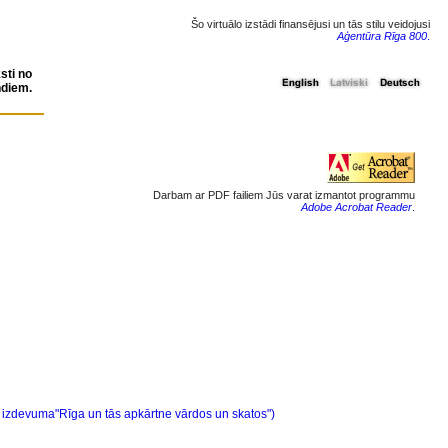
Šo virtuālo izstādi finansējusi un tās stilu veidojusi
Aģentūra Rīga 800
.
sti no
ndiem.
Darbam ar PDF failiem Jūs varat izmantot programmu
Adobe Acrobat Reader
.
 izdevuma"Rīga un tās apkārtne vārdos un skatos")