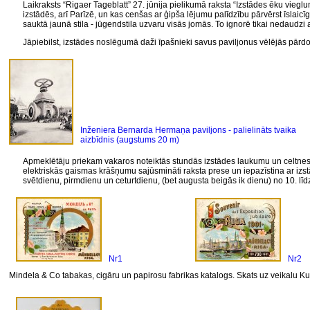
Laikraksts “Rigaer Tageblatt” 27. jūnija pielikumā raksta “Izstādes ēku vieglu
izstādēs, arī Parīzē, un kas cenšas ar ģipša lējumu palīdzību pārvērst īslai
sauktā jaunā stila - jūgendstila uzvaru visās jomās. To ignorē tikai nedaudzi 
Jāpiebilst, izstādes noslēgumā daži īpašnieki savus paviljonus vēlējās pārdot
Inženiera Bernarda Hermaņa paviljons - palielināts tvaika
aizbīdnis (augstums 20 m)
Apmeklētāju priekam vakaros noteiktās stundās izstādes laukumu un celtnes 
elektriskās gaismas krāšņumu sajūsmināti raksta prese un iepazīstina ar izs
svētdienu, pirmdienu un ceturtdienu, (bet augusta beigās ik dienu) no 10. līd
Nr1
Nr2
Mindela & Co tabakas, cigāru un papirosu fabrikas katalogs. Skats uz veikalu Ku