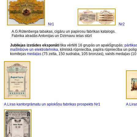
Nr1
Nr2
A.G.Rūtenberga tabakas, cigāru un papirosu fabrikas katalogs.
Fabrika atradās Antonijas un Dzirnavu ielas stūrī
Jubilejas izstādes eksponāti
tika vērtēti 16 grupās un apakšgrupās:
pārtika
mašīnbūve un elektrotehnika
, ķīmiskā rūpniecība, papīra rūpniecība un polig
komitejas
medaļas
(75 zelta, 150 sudraba, 105 bronzas)
,
valsts medaļas (10
A.Liras kantorgrāmatu un aplokšņu fabrikas prospekts Nr1
A.Lira