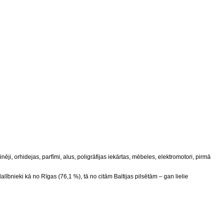
ēji, orhidejas, parfīmi, alus, poligrāfijas iekārtas, mēbeles, elektromotori, pirmā
lībnieki kā no Rīgas (76,1 %), tā no citām Baltijas pilsētām – gan lielie