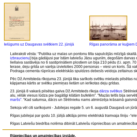
Ielūgums uz Daugavas svētkiem 22. jūnijā
Rīgas panorāma ar kuģiem D
Laikraksti vēsta: “Publika uz malas un pontonu tilta sapulcējās milzīgā skaitā
izbraucienu
] bija gādājusi par īstām latviešu Jāņu ugunīm, degošām darvas m
liellaiva sastāvēja no 6 sastiprinātiem plostiem un bija 210 pēdu (t.i. apm. 70 
terase, deju grīda un varēja izvietoties 2000 personas – viesi un koris. Šā 
Podraga cementa rūpnīcas elektriskās spuldzes debesīs veidoja zeltainus skai
Pēc Dž.Armitsteda rīkojuma 23. jūnijā tika sarīkots svētku mielasts pilsēt
kāpjamas kārtis ar svētku piemiņas lietām un ierīkotas deju grīdas.
23. jūnijā 8 vakarā pilsētas galva Dž.Armitsteds rīkoja
dārza svētkus
Strēlnie
alu, vēlāk viesus lūdza pie bagātīgi klātām bufetēm”. "Mazās teltīs bija serv
maršs”
. “Kad satumsa, dārzs un Strēlnieku nams atmirdzēja krāsainā gaismā, 
Sekoja vēl citi sarīkojumi - Jubilejas regate 5. un 6. augustā Daugavā un jū
Rīgas jubilejai par godu 10. jūlijā atklāja pirmo elektriskā tramvaja līniju -“el
Rīgas Latviešu biedrība nolēma dibināt Latviešu rūpniecības un amatniecība
Rūpniecības un amatniecības izstāde.