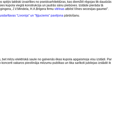
 spējis taktiski izvairīties no pseidoarhitektūras, kas diemžēl rēgojas tik daudzās
sies kupola vieglā konstrukcija un jautrās sānu piebūves. Izstāde pierāda tā
Gēgingera, J.V.Mindela, H.A.Brīgera firmu
vitrīnas
atbilst Vīnes secesijas gaumei”.
lusdarītavas “Livonija" un "Iļģuciems” paviljona
pārdošanu.
 bet milzu elektriskā saule no galvenās ēkas kupola apgaismoja visu izstādi. Par
 koncerti vakaros pievilināja milzumu publikas un tika sarīkoti jubilejas izstādē ik