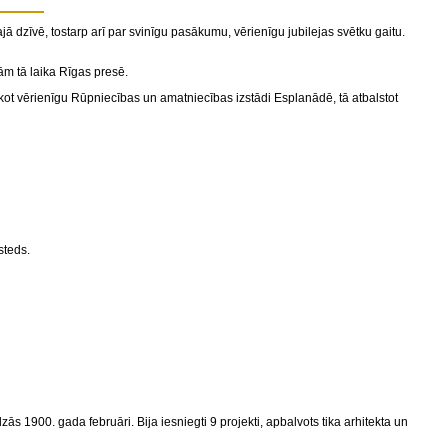
 dzīvē, tostarp arī par svinīgu pasākumu, vērienīgu jubilejas svētku gaitu.
ām tā laika Rīgas presē.
ot vērienīgu Rūpniecības un amatniecības izstādi Esplanādē, tā atbalstot
steds
.
s 1900. gada februāri. Bija iesniegti 9 projekti, apbalvots tika arhitekta un