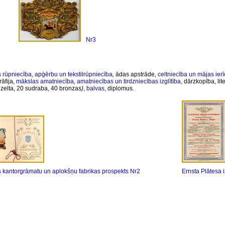
Nr3
s rūpniecība
,
apģērbu un tekstilrūpniecība
,
ādas apstrāde,
celtniecība un mājas ierī
rāfija,
mākslas amatniecība
,
amatniecības un tirdzniecības izglītība
, dārzkopība, li
 zelta, 20 sudraba, 40 bronzas
)
,
balvas
, diplomus
.
s kantorgrāmatu un aplokšņu fabrikas prospekts Nr2
Ernsta Plātesa 