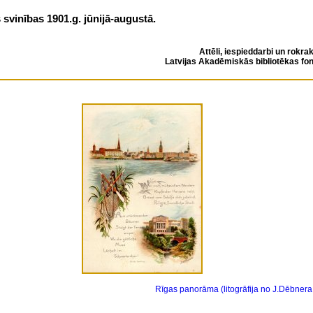
 svinības 1901.g. jūnijā-augustā
.
Attēli, iespieddarbi un rokrak
Latvijas Akadēmiskās bibliotēkas fo
Rīgas panorāma (litogrāfija no J.Dēbnera