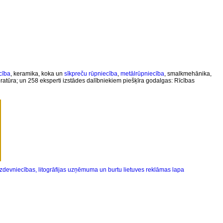
cība
, keramika, koka un
sīkpreču rūpniecība
,
metālrūpniecība
, smalkmehānika,
teratūra; un 258 eksperti izstādes dalībniekiem piešķīra godalgas: Rīcības
izdevniecības, litogrāfijas uzņēmuma un burtu lietuves reklāmas lapa