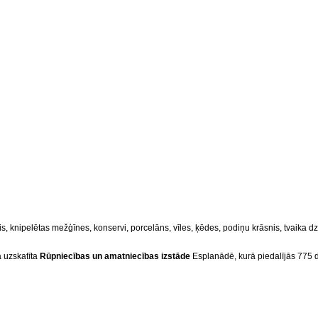
is, knipelētas mežģīnes, konservi, porcelāns, vīles, ķēdes, podiņu krāsnis, tvaika dzin
a uzskatīta
Rūpniecības un amatniecības izstāde
Esplanādē, kurā piedalījās 775 da