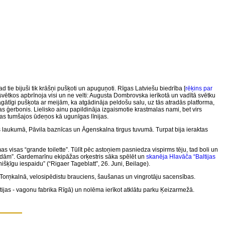
d tie bijuši tik krāšņi pušķoti un apuguņoti. Rīgas Latviešu biedrība [
rēķins par
vētkos apbrīnoja visi un ne velti: Augusta Dombrovska ierīkotā un vadītā svētku
k bagātīgi pušķota ar meijām, ka atgādināja peldošu salu, uz tās atradās platforma,
 ģerbonis. Lielisko ainu papildināja izgaismotie krastmalas nami, bet virs
vas tumšajos ūdeņos kā ugunīgas līnijas.
 laukumā, Pāvila baznīcas un Āgenskalna tirgus tuvumā. Turpat bija ieraktas
 visas “grande toilette”. Tūlīt pēc astoņiem pasniedza vispirms tēju, tad boli un
uzkodām”. Gardemarīnu ekipāžas orķestris sāka spēlēt un
skanēja Hlavāča “Baltijas
šķīgu iespaidu” (“Rigaer Tageblatt”, 26. Juni, Beilage).
s Torņkalnā, velosipēdistu brauciens, šaušanas un vingrotāju sacensības.
tijas - vagonu fabrika Rīgā) un nolēma ierīkot atklātu parku Ķeizarmežā.