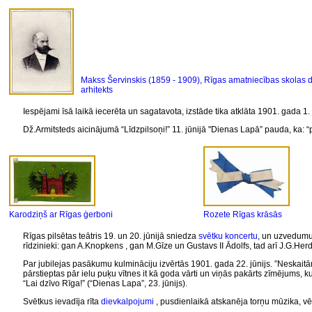
Makss Šervinskis (1859 - 1909), Rīgas amatniecības skolas di
arhitekts
Iespējami īsā laikā iecerēta un sagatavota, izstāde tika atklāta 1901. gada 1. 
Dž.Armitsteds aicinājumā “Līdzpilsoņi!” 11. jūnijā "Dienas Lapā” pauda, ka: “p
Karodziņš ar Rīgas ģerboni
Rozete Rīgas krāsās
Rīgas pilsētas teātris 19. un 20. jūnijā sniedza
svētku koncertu
, un uzvedumu 
rīdzinieki: gan A.Knopkens , gan M.Gīze un Gustavs II Ādolfs, tad arī J.G.H
Par jubilejas pasākumu kulmināciju izvērtās 1901. gada 22. jūnijs. ”Neskaitā
pārstieptas pār ielu puķu vītnes it kā goda vārti un viņās pakārts zīmējums, k
“Lai dzīvo Rīga!” (“Dienas Lapa”, 23. jūnijs).
Svētkus ievadīja rīta
dievkalpojumi
, pusdienlaikā atskanēja torņu mūzika, 