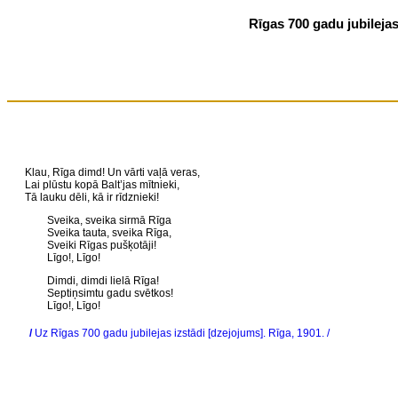
Rīgas 700 gadu jubilejas
Klau, Rīga dimd! Un vārti vaļā veras,
Lai plūstu kopā Balt’jas mītnieki,
Tā lauku dēli, kā ir rīdznieki!
Sveika, sveika sirmā Rīga
Sveika tauta, sveika Rīga,
Sveiki Rīgas pušķotāji!
Līgo!, Līgo!
Dimdi, dimdi lielā Rīga!
Septiņsimtu gadu svētkos!
Līgo!, Līgo!
/
Uz Rīgas 700 gadu jubilejas izstādi [dzejojums]. Rīga, 1901. /