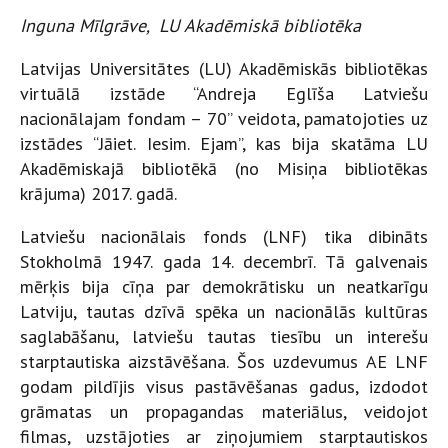
Inguna Mīlgrāve, LU Akadēmiskā bibliotēka
Latvijas Universitātes (LU) Akadēmiskās bibliotēkas
virtuālā izstāde “Andreja Eglīša Latviešu
nacionālajam fondam – 70” veidota, pamatojoties uz
izstādes “Jāiet. Iesim. Ejam”, kas bija skatāma LU
Akadēmiskajā bibliotēkā (no Misiņa bibliotēkas
krājuma) 2017. gadā.
Latviešu nacionālais fonds (LNF) tika dibināts
Stokholmā 1947. gada 14. decembrī. Tā galvenais
mērķis bija cīņa par demokrātisku un neatkarīgu
Latviju, tautas dzīvā spēka un nacionālās kultūras
saglabāšanu, latviešu tautas tiesību un interešu
starptautiska aizstāvēšana. Šos uzdevumus AE LNF
godam pildījis visus pastāvēšanas gadus, izdodot
grāmatas un propagandas materiālus, veidojot
filmas, uzstājoties ar ziņojumiem starptautiskos