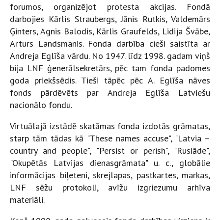
forumos, organizējot protesta akcijas. Fondā
darbojies Kārlis Straubergs, Jānis Rutkis, Valdemārs
Ģinters, Agnis Balodis, Kārlis Graufelds, Lidija Švābe,
Arturs Landsmanis. Fonda darbība cieši saistīta ar
Andreja Eglīša vārdu. No 1947. līdz 1998. gadam viņš
bija LNF ģenerālsekretārs, pēc tam fonda padomes
goda priekšsēdis. Tieši tāpēc pēc A. Eglīša nāves
fonds pārdēvēts par Andreja Eglīša Latviešu
nacionālo fondu.
Virtuālajā izstādē skatāmas fonda izdotās grāmatas,
starp tām tādas kā "These names accuse", "Latvia –
country and people", "Persist or perish", "Rusiāde",
"Okupētās Latvijas dienasgrāmata" u. c., globālie
informācijas biļeteni, skrejlapas, pastkartes, markas,
LNF sēžu protokoli, avīžu izgriezumu arhīva
materiāli.