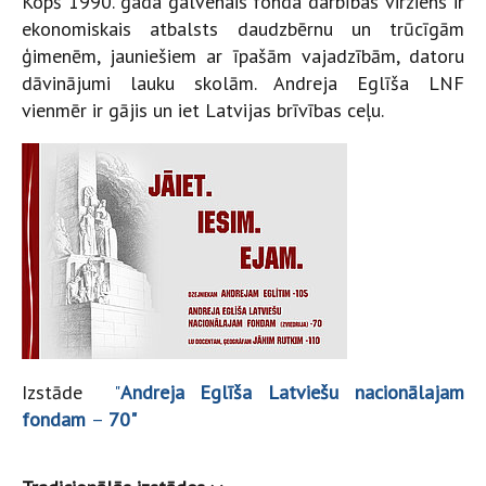
Kopš 1990. gada galvenais fonda darbības virziens ir
ekonomiskais atbalsts daudzbērnu un trūcīgām
ģimenēm, jauniešiem ar īpašām vajadzībām, datoru
dāvinājumi lauku skolām. Andreja Eglīša LNF
vienmēr ir gājis un iet Latvijas brīvības ceļu.
Izstāde
"
Andreja Eglīša Latviešu nacionālajam
fondam
–
70"