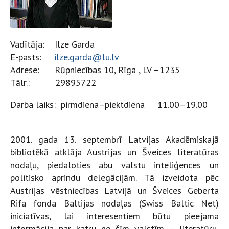
Vadītāja: Ilze Garda
E-pasts:
ilze.garda@lu.lv
Adrese: Rūpniecības 10, Rīga , LV –1235
Tālr.: 29895722
Darba laiks: pirmdiena–piektdiena 11.00–19.00
2001. gada 13. septembrī Latvijas Akadēmiskajā
bibliotēkā atklāja Austrijas un Šveices literatūras
nodaļu, piedaloties abu valstu inteliģences un
politisko aprindu delegācijām. Tā izveidota pēc
Austrijas vēstniecības Latvijā un Šveices Geberta
Rifa fonda Baltijas nodaļas (Swiss Baltic Net)
iniciatīvas, lai interesentiem būtu pieejama
informācija par katru no šīm valstīm – literatūru,